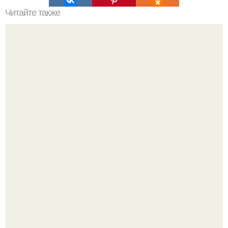
Читайте также
Коронавирус: предварительные итоги пандемии
Пока актёр делится кулинарными экспериментами, его
главный проект сделал серьёзный шаг вперёд.