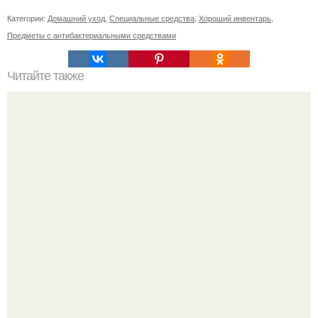
Категории:
Домашний уход
,
Специальные средства
,
Хороший инвентарь
,
Предметы с антибактериальными средствами
Читайте также
Что значит ухаживать за собой. Забота о себе, уход за
собой...