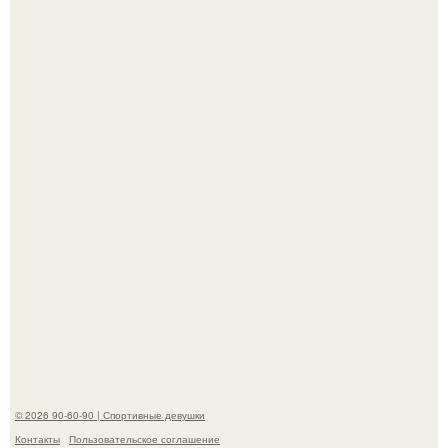
"Я уже год Пытаюсь Просто Выжить": Анна седокова
разрыдалась из-за жесткой травли и проклятий в сети.
Анастасию Волочкову не раз упрекали в
приверженности устаревшим бьюти - процедурам.
© 2026 90-60-90 | Спортивные девушки
Контакты
Пользовательское соглашение