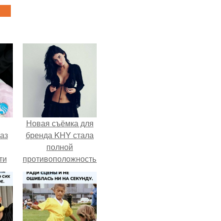
Новая съёмка для
аз
бренда KHY стала
полной
ти
противоположностью
ти -
образу, с которым
кайли
ассоциировалась
последние годы.