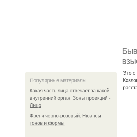
Быв
взы
Это с
Козло
Популярные материалы
расст
Какая часть лица отвечает за какой
внутренний орган. Зоны проекций -
Лицо
Френч черно-розовый. Нюансы
тонов и формы