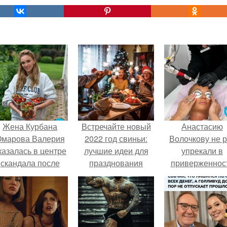
Жена Курбана
Встречайте новый
Анастасию
марова Валерия
2022 год свиньи:
Волочкову не р
казалась в центре
лучшие идеи для
упрекали в
скандала после
празднования
приверженнос
визита блогера
устаревшим бью
арины ильиной в
процедурам.
её
осметологическую
клинику.