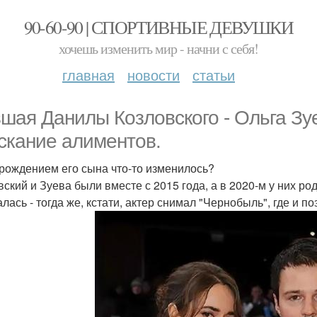
90-60-90 | СПОРТИВНЫЕ ДЕВУШКИ
хочешь изменить мир - начни с себя!
главная
новости
статьи
шая Данилы Козловского - Ольга Зуев
скание алиментов.
 рождением его сына что-то изменилось?
вский и Зуева были вместе с 2015 года, а в 2020-м у них ро
алась - тогда же, кстати, актер снимал "Чернобыль", где и 