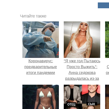
Читайте также
Коронавирус:
"Я уже год Пытаюсь
предварительные
Просто Выжить":
О
итоги пандемии
Анна седокова
о
разрыдалась из-за
жесткой травли и
проклятий в сети.
М
к