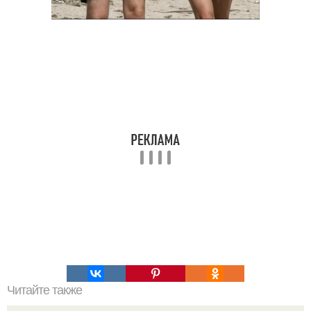
Читайте также