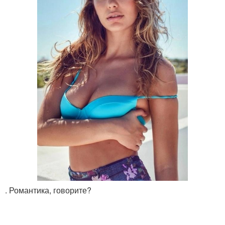
. Романтика, говорите?