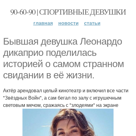
90-60-90 | СПОРТИВНЫЕ ДЕВУШКИ
главная
новости
статьи
Бывшая девушка Леонардо
дикаприо поделилась
историей о самом странном
свидании в её жизни.
Актёр арендовал целый кинотеатр и включил все части
"Звёздных Войн", а сам бегал по залу с игрушечным
световым мечом, сражаясь с "злодеями" на экране