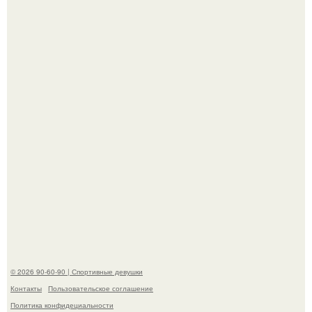
Заседание по делу сони мармеладовой на позитивных
вайбах прошло.
"Лучше бы и Дальше Продолжала их Прятать": в сети
обсудили внешность сыновей Шерон стоун.
© 2026 90-60-90 | Спортивные девушки
Контакты
Пользовательское соглашение
Политика конфидециальности