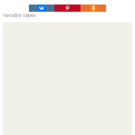
Читайте также
ПП Меню на неделю сохрани себе?
Мне 33. Работаю, люблю активные выходные,