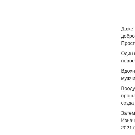
Даже 
добро
Прост
Один 
новое
Вдохн
мужчи
Вооду
прошл
созда
Затем
Изнач
2021 