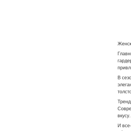
Женск
Главн
гарде
привл
В сез
элега
толст
Тренд
Совре
вкусу.
И все