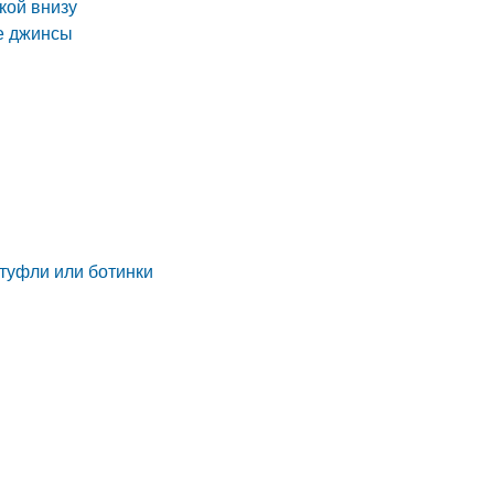
кой внизу
е джинсы
 туфли или ботинки