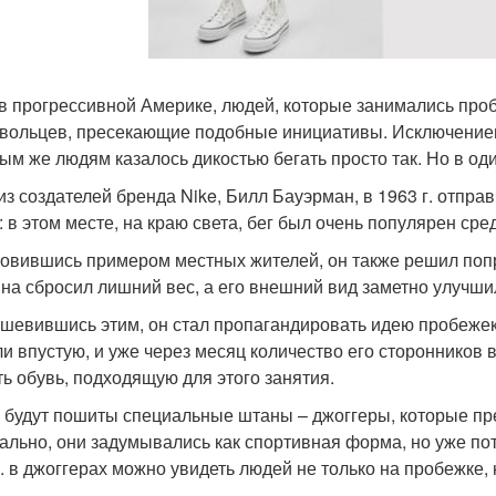
в прогрессивной Америке, людей, которые занимались пр
вольцев, пресекающие подобные инициативы. Исключение
ым же людям казалось дикостью бегать просто так. Но в од
из создателей бренда Nike, Билл Бауэрман, в 1963 г. отпра
: в этом месте, на краю света, бег был очень популярен сре
овившись примером местных жителей, он также решил попроб
на сбросил лишний вес, а его внешний вид заметно улучши
шевившись этим, он стал пропагандировать идею пробежек 
и впустую, и уже через месяц количество его сторонников
ть обувь, подходящую для этого занятия.
 будут пошиты специальные штаны – джоггеры, которые пр
ально, они задумывались как спортивная форма, но уже пот
г. в джоггерах можно увидеть людей не только на пробежке, 