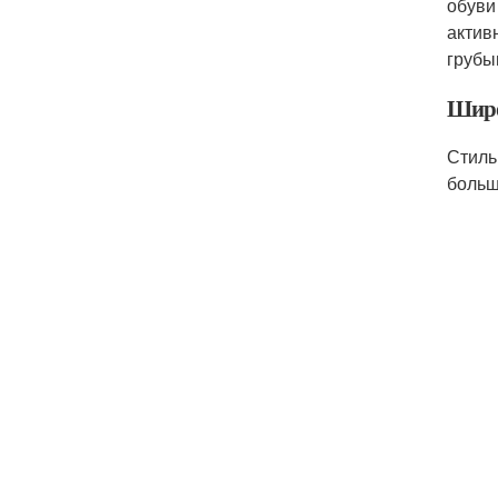
обуви
актив
грубы
Шир
Стиль
больш