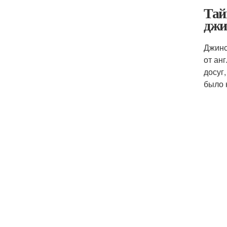
Тай
джи
Джинс
от анг
досуг
было 