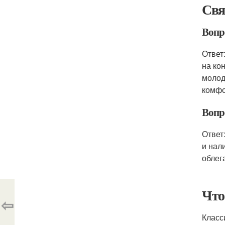
Свя
Вопр
Ответ
на ко
молод
комфо
Вопр
Ответ
и нал
облег
Что
⇦
Класс