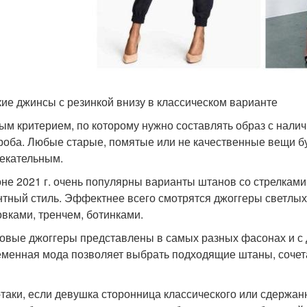
ие джинсы с резинкой внизу в классическом варианте
ым критерием, по которому нужно составлять образ с налич
роба. Любые старые, помятые или не качественные вещи буд
екательным.
оне 2021 г. очень популярны варианты штанов со стрелками
нтный стиль. Эффектнее всего смотрятся джоггеры светлых
овками, тренчем, ботинками.
овые джоггеры представлены в самых разных фасонах и с
менная мода позволяет выбрать подходящие штаны, сочет
-таки, если девушка сторонница классического или сдержанн