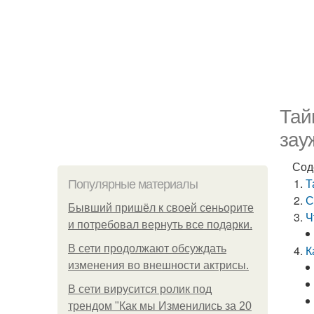
Тай
зау
Сод
Т
Популярные материалы
С
Бывший пришёл к своей сеньорите
Ч
и потребовал вернуть все подарки.
В сети продолжают обсуждать
К
изменения во внешности актрисы.
В сети вирусится ролик под
трендом "Как мы Изменились за 20