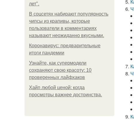
К
лет".
Ч
В соцсетях набирают популярность
чипсы из крапивы, которые
пользователи в комментариях
называют неожиданно вкусными.
Коронавирус: предварительные
итоги пандемии
Узнайте, как супермодели
К
сохраняют свою красоту: 10
Ч
проверенных лайфхаков
Хайп любой ценой: когда
просмотры важнее достоинства.
К