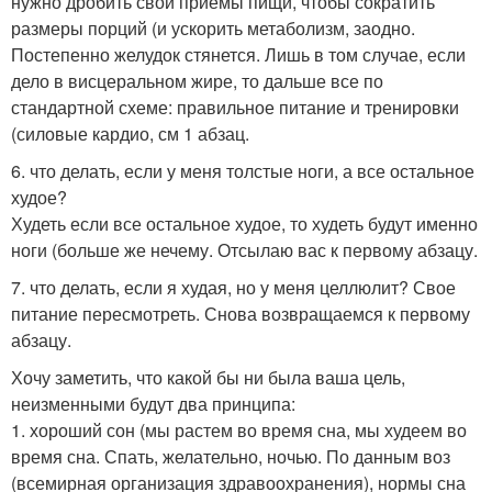
нужно дробить свои приемы пищи, чтобы сократить
размеры порций (и ускорить метаболизм, заодно.
Постепенно желудок стянется. Лишь в том случае, если
дело в висцеральном жире, то дальше все по
стандартной схеме: правильное питание и тренировки
(силовые кардио, см 1 абзац.
6. что делать, если у меня толстые ноги, а все остальное
худое?
Худеть если все остальное худое, то худеть будут именно
ноги (больше же нечему. Отсылаю вас к первому абзацу.
7. что делать, если я худая, но у меня целлюлит? Свое
питание пересмотреть. Снова возвращаемся к первому
абзацу.
Хочу заметить, что какой бы ни была ваша цель,
неизменными будут два принципа:
1. хороший сон (мы растем во время сна, мы худеем во
время сна. Спать, желательно, ночью. По данным воз
(всемирная организация здравоохранения), нормы сна