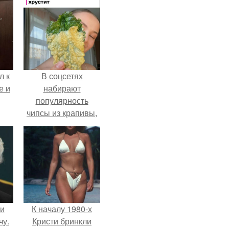
л к
В соцсетях
е и
набирают
популярность
чипсы из крапивы,
которые
пользователи в
комментариях
называют
неожиданно
вкусными.
 и
К началу 1980-х
чу.
Кристи бринкли