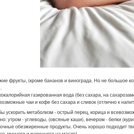
ежие фрукты, (кроме бананов и винограда. Но не большое ко
.
зкокалорийная газированная вода (без сахара, на сахарозам
евозможные чаи и кофе без сахара и сливок (отлично к напи
обы ускорить метаболизм - острый перец, корица и всевозм
но: утром - углеводы, (овсяные каши), вечером - белки (кури
лочные обезжиренные продукты. Очень хорошо подходит твор
го, мучного и жаренного на масле!