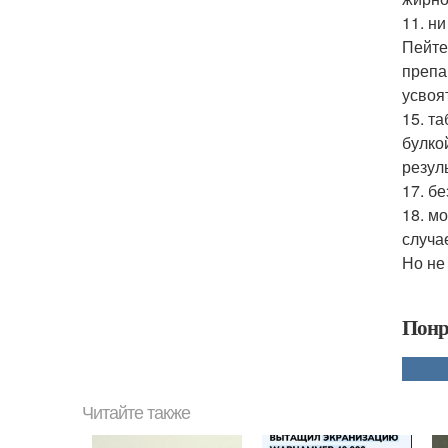
11. н
Пейте
препа
усвоя
15. т
булко
резуль
17. б
18. м
случа
Но не
Понр
Читайте также