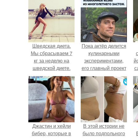
Шведская диета.
Пока актёр делится
Мы сбрасываем 7
кулинарными
кг за неделю на
экспериментами,
й
шведской диете.
его главный проект
с
сделал серьёзный
шаг вперёд.
Джастин и хейли
В этой истории не
бибер, которые в
было подпольного