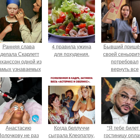
Ранняя слава
4 правила ужина
Бывший пришё
сделала Скарлетт
для похудения.
своей сеньорит
оханссон одной из
потребовал
амых узнаваемых
вернуть все
актрис голливуда,
подарки.
но за глянцевым
фасадом
скрывалась
огромная
неуверенность.
Анастасию
Когда беллуччи
"Я тебе билет
Волочкову не раз
сыграла Клеопатру,
гостиницу опла