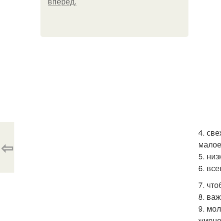
вперёд.
4. св
⇦
малое
5. ни
6. вс
7. чт
8. важ
9. мо
жирно