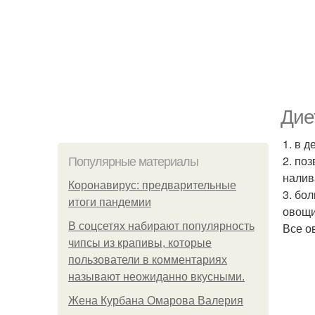
Дие
1. в д
2. по
Популярные материалы
налив
Коронавирус: предварительные
3. бо
итоги пандемии
овощи
В соцсетях набирают популярность
Все о
чипсы из крапивы, которые
пользователи в комментариях
называют неожиданно вкусными.
Жена Курбана Омарова Валерия