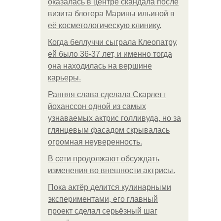
оказалась в центре скандала после
визита блогера Марины ильиной в
её косметологическую клинику.
Когда беллуччи сыграла Клеопатру,
ей было 36-37 лет, и именно тогда
она находилась на вершине
карьеры.
Ранняя слава сделала Скарлетт
йоханссон одной из самых
узнаваемых актрис голливуда, но за
глянцевым фасадом скрывалась
огромная неуверенность.
В сети продолжают обсуждать
изменения во внешности актрисы.
Пока актёр делится кулинарными
экспериментами, его главный
проект сделал серьёзный шаг