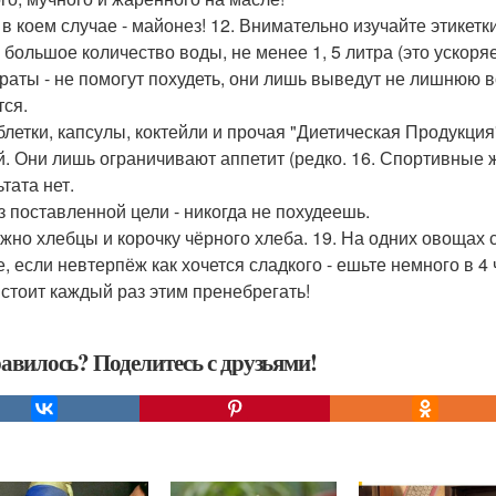
и в коем случае - майонез! 12. Внимательно изучайте этикетк
 большое количество воды, не менее 1, 5 литра (это ускор
раты - не помогут похудеть, они лишь выведут не лишнюю в
тся.
аблетки, капсулы, коктейли и прочая "Диетическая Продукция
й. Они лишь ограничивают аппетит (редко. 16. Спортивные ж
тата нет.
ез поставленной цели - никогда не похудеешь.
ожно хлебцы и корочку чёрного хлеба. 19. На одних овощах с
е, если невтерпёж как хочется сладкого - ешьте немного в 4
 стоит каждый раз этим пренебрегать!
авилось? Поделитесь с друзьями!