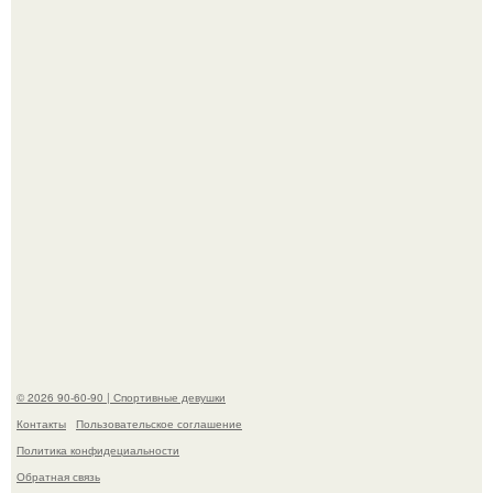
Анастасию Волочкову не раз упрекали в
приверженности устаревшим бьюти - процедурам.
Анна, давно известная своим увлечением
бодибилдингом, впервые попробовала себя в роли
модели.
© 2026 90-60-90 | Спортивные девушки
Контакты
Пользовательское соглашение
Политика конфидециальности
Обратная связь