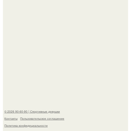
Горяча - Маргарет куолли на съёмках нового клипа
House Tour - актриса не только появилась в кадре, но и
выступила в роли сорежиссёра проекта.
Девушка решила провести необычный эксперимент и на
протяжении 30 дней питалась одной шаурмой.
© 2026 90-60-90 | Спортивные девушки
Контакты
Пользовательское соглашение
Политика конфидециальности