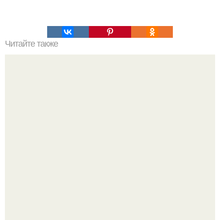
Читайте также
Сон при межпозвоночной грыже. Поясничная
межпозвоночная грыжа –, что это такое?