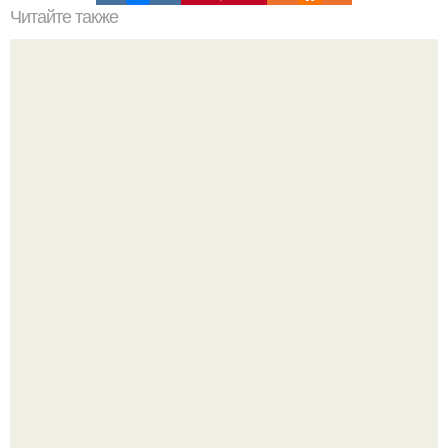
Читайте также
Лера Кудрявцева встретилась с Сергеем Лазаревым на
отдыхе и показала их переписку.
Ранняя слава сделала Скарлетт йоханссон одной из
самых узнаваемых актрис голливуда, но за глянцевым