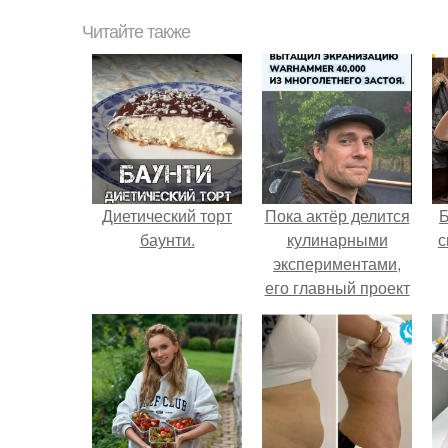
Читайте также
Диетический торт
Пока актёр делится
баунти.
кулинарными
с
экспериментами,
его главный проект
сделал серьёзный
шаг вперёд.