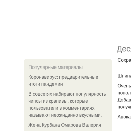
Дес
Сохра
Популярные материалы
Шпина
Коронавирус: предварительные
итоги пандемии
Очень
попол
В соцсетях набирают популярность
Добав
чипсы из крапивы, которые
получ
пользователи в комментариях
называют неожиданно вкусными.
Авока
Жена Курбана Омарова Валерия