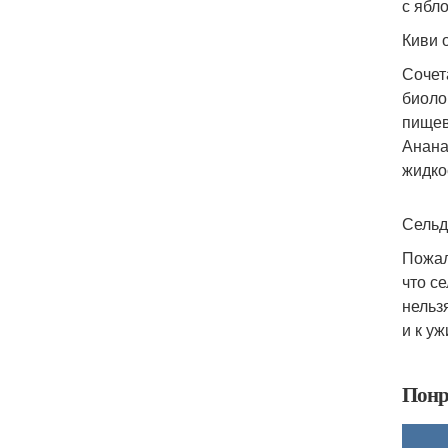
с ябл
Киви 
Сочет
биоло
пищев
Анана
жидко
Сельд
Пожал
что с
нельз
и к уж
Понр