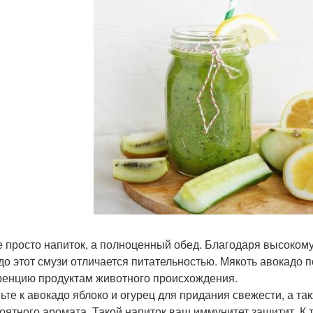
е просто напиток, а полноценный обед. Благодаря высок
до этот смузи отличается питательностью. Мякоть авокадо 
ренцию продуктам животного происхождения.
ьте к авокадо яблоко и огурец для придания свежести, а та
оятного аромата. Такой напиток ваш иммунитет защитит. К т