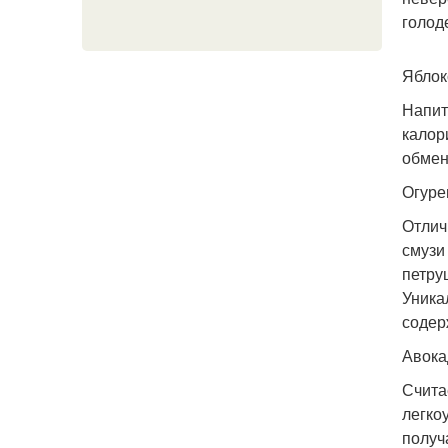
голод
Яблок
Напит
калор
обмен
Огуре
Отлич
смузи
петру
Уника
содер
Авока
Счита
легко
получ