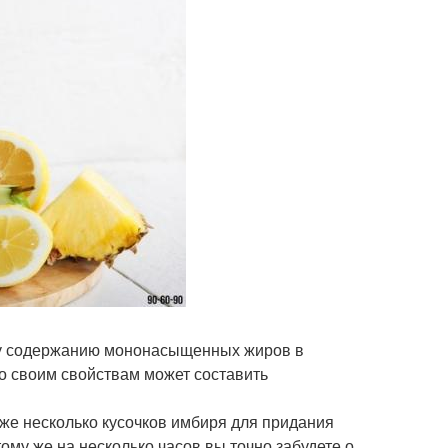
ому содержанию мононасыщенных жиров в
по своим свойствам может составить
кже несколько кусочков имбиря для придания
ому же на несколько часов вы точно забудете о