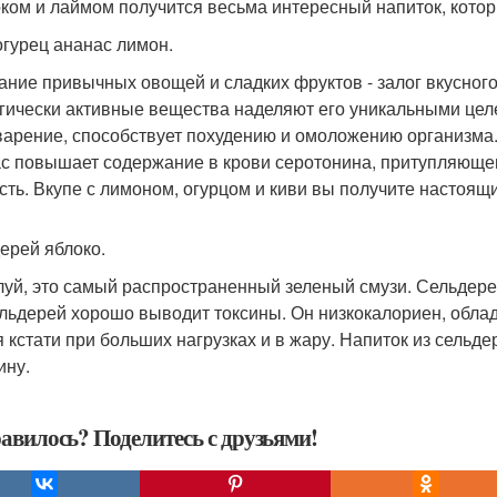
оком и лаймом получится весьма интересный напиток, кото
огурец ананас лимон.
ание привычных овощей и сладких фруктов - залог вкусног
гически активные вещества наделяют его уникальными цел
арение, способствует похудению и омоложению организма
с повышает содержание в крови серотонина, притупляющег
сть. Вкупе с лимоном, огурцом и киви вы получите настоящ
ерей яблоко.
уй, это самый распространенный зеленый смузи. Сельдерей
ельдерей хорошо выводит токсины. Он низкокалориен, обла
я кстати при больших нагрузках и в жару. Напиток из сельдер
ину.
авилось? Поделитесь с друзьями!