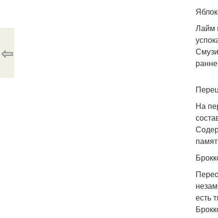
Яблок
Лайм 
успок
⇦
Смузи
ранне
Перец
На пе
соста
Содер
памят
Брокк
Перео
незам
есть 
Брокк