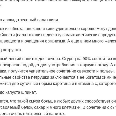
е.
о авокадо зеленый салат киви.
ок из яблока, авокадо и киви удивительно хорошо могут доп
ийности (салат входит в десятку самых диетических продук
а веществ и очищения организма. А еще в нем много желез
ц петрушка.
ный легкий напиток для вечера. Огурец на 90% состоит из в
 прекрасно подойдет для употребления в жаркую погоду. А е
шки, получится удивительное сочетание свежести и пользы.
льные свойства петрушки заключаются в ее богатом химиче
жится две суточные нормы каротина и витамина с, которого 
до капуста шпинат.
ется, что такой смузи больше любых других способствует 
усвояемый белок, сахар и много клетчатки. В сочетании с 
ается очень питательный напиток.