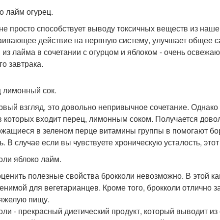
о лайм огурец.
не просто способствует выводу токсичных веществ из нашег
аивающее действие на нервную систему, улучшает общее с
 из лайма в сочетании с огурцом и яблоком - очень освежа
го завтрака.
 лимонный сок.
рвый взгляд, это довольно непривычное сочетание. Однако
в которых входит перец, лимонным соком. Получается довол
жащиеся в зеленом перце витамины группы в помогают бор
ь. В случае если вы чувствуете хроническую усталость, этот 
оли яблоко лайм.
ценить полезные свойства брокколи невозможно. В этой кап
енимой для вегетарианцев. Кроме того, брокколи отлично за
тяжелую пищу.
оли - прекрасный диетический продукт, который выводит из