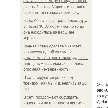
оказалась в центре скандала после
визита блогера Марины ильиной в
её косметологическую клинику.
Когда беллуччи сыграла Клеопатру,
ей было 36-37 лет, и именно тогда
она находилась на вершине
карьеры.
Ранняя слава сделала Скарлетт
йоханссон одной из самых
узнаваемых актрис голливуда, но за
глянцевым фасадом скрывалась
огромная неуверенность.
В сети вирусится ролик под
трендом "Как мы Изменились за 20
Это н
лет".
авока
конку
В сети продолжают обсуждать
Добав
изменения во внешности актрисы.
невер