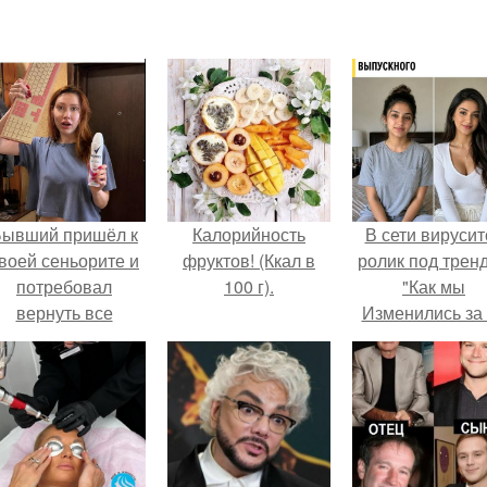
Бывший пришёл к
Калорийность
В сети вирусит
воей сеньорите и
фруктов! (Ккал в
ролик под трен
потребовал
100 г).
"Как мы
вернуть все
Изменились за
подарки.
лет".