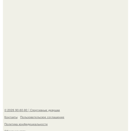
Талант - как и хорошие гены - часто передается по
наследству.
Горяча - Маргарет куолли на съёмках нового клипа
House Tour - актриса не только появилась в кадре, но и
выступила в роли сорежиссёра проекта.
© 2026 90-60-90 | Спортивные девушки
Контакты
Пользовательское соглашение
Политика конфидециальности