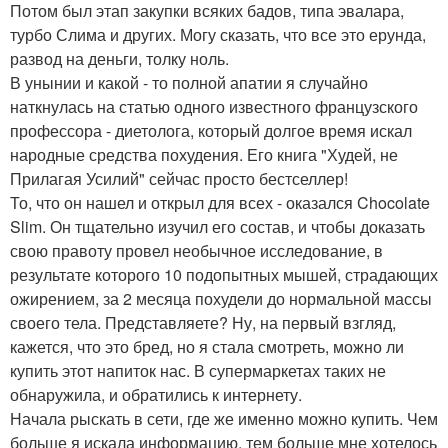
Потом был этап закупки всяких бадов, типа эвалара,
турбо Слима и других. Могу сказать, что все это ерунда,
развод на деньги, толку ноль.
В унынии и какой - то полной апатии я случайно
наткнулась на статью одного известного французского
профессора - диетолога, который долгое время искал
народные средства похудения. Его книга "Худей, не
Прилагая Усилий" сейчас просто бестселлер!
То, что он нашел и открыл для всех - оказался Chocolate
Slim. Он тщательно изучил его состав, и чтобы доказать
свою правоту провел необычное исследование, в
результате которого 10 подопытных мышей, страдающих
ожирением, за 2 месяца похудели до нормальной массы
своего тела. Представляете? Ну, на первый взгляд,
кажется, что это бред, но я стала смотреть, можно ли
купить этот напиток нас. В супермаркетах таких не
обнаружила, и обратились к интернету.
Начала рыскать в сети, где же именно можно купить. Чем
больше я искала информацию, тем больше мне хотелось