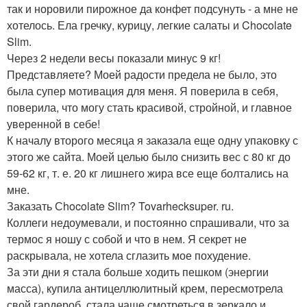
так и норовили пирожное да конфет подсунуть - а мне не
хотелось. Ела гречку, курицу, легкие салаты и Chocolate
Slim.
Через 2 недели весы показали минус 9 кг!
Представляете? Моей радости предела не было, это
была супер мотивация для меня. Я поверила в себя,
поверила, что могу стать красивой, стройной, и главное
уверенной в себе!
К началу второго месяца я заказала еще одну упаковку с
этого же сайта. Моей целью было снизить вес с 80 кг до
59-62 кг, т. е. 20 кг лишнего жира все еще болтались на
мне.
Заказать Сhocolate Slim? Tovarhecksuper. ru.
Коллеги недоумевали, и постоянно спрашивали, что за
термос я ношу с собой и что в нем. Я секрет не
раскрывала, не хотела сглазить мое похудение.
За эти дни я стала больше ходить пешком (энергии
масса), купила антицеллюлитный крем, пересмотрела
свой гардероб, стала чаще смотреться в зеркало и