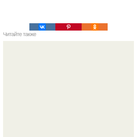
Читайте также
Фитнес - ужин: куриное Филе в сливочном соусе.