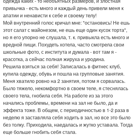
одежда каких - то необъятных размеров, и злостная
привычка - есть много и каждый день привели меня к
апатии и ненависти к себе и своему телу!
Мой внутренний голос кричал мне: "остановись! Не ешь
этот салат с майонезом, не ешь еще один кусок торта",
но я его упорно не слушала, т. к. привыкла есть много и
вредной пищи. Похудеть хотела, часто смотрела свои
школьные фото, с института и думала - вот там я -
красотка, а сейчас полная жируха и уродина.
Решила взяться за себя! Записалась в фитнес клуб,
купила одежду, обувь и пошла на групповые занятия.
Меня хватило ровно на 2 занятия, потом я сорвалась.
Было тяжело, некомфортно в своем теле, я стеснялась
своего тела, гнобила себя. На работе из за этого
начались проблемы, времени на зал не было, да и
эффекта тоже. В общем, с периодичностью в 1-2 раза в
неделю я заставляла себя ходить в зал, но все это было
без толку. Приходила, наедалась и жутко уставала. Тогда
еще больше гнобить себя стала.