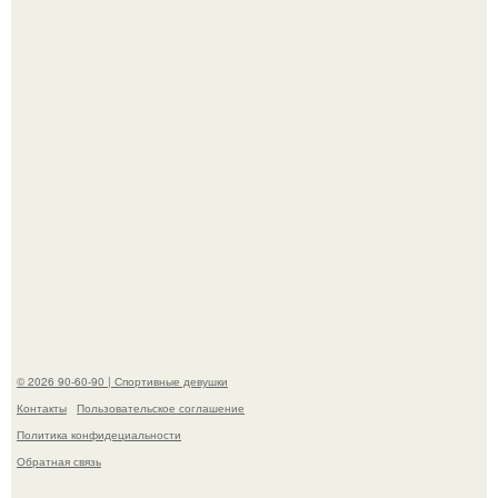
якобы на 46% ниже.
В стране зафиксировали аномальный психологический
сдвиг: переоценка ценностей и жесткая депрессия
теперь настигают парней на 10 лет раньше.
© 2026 90-60-90 | Спортивные девушки
Контакты
Пользовательское соглашение
Политика конфидециальности
Обратная связь