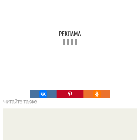
Читайте также