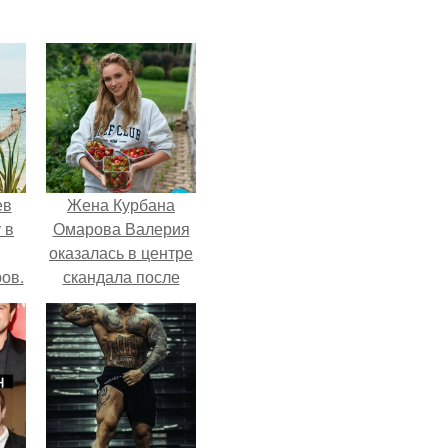
ев
Жена Курбана
 в
Омарова Валерия
оказалась в центре
ов.
скандала после
визита блогера
Марины ильиной в
её
косметологическую
клинику.