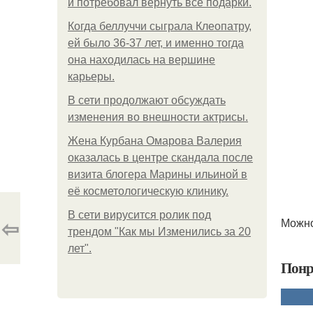
и потребовал вернуть все подарки.
Когда беллуччи сыграла Клеопатру,
ей было 36-37 лет, и именно тогда
она находилась на вершине
карьеры.
В сети продолжают обсуждать
изменения во внешности актрисы.
Жена Курбана Омарова Валерия
оказалась в центре скандала после
визита блогера Марины ильиной в
её косметологическую клинику.
В сети вирусится ролик под
⇦
Можно
трендом "Как мы Изменились за 20
лет".
Понр