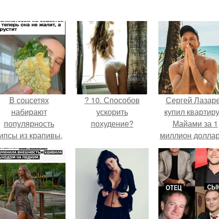
В соцсетях
? 10. Способов
Сергей Лазар
набирают
ускорить
купил квартиру
популярность
похудение?
Майами за 1
ипсы из крапивы,
миллион доллар
которые
пользователи в
комментариях
называют
неожиданно
вкусными.