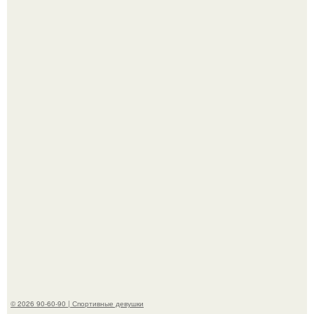
Новая волна споров началась после выхода клипа на
песню Petal.
Новая съёмка для бренда KHY стала полной
противоположностью образу, с которым кайли
ассоциировалась последние годы.
© 2026 90-60-90 | Спортивные девушки