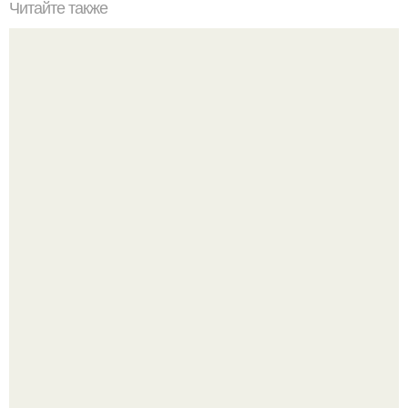
Читайте также
Пирожное картошка без сахара и масла.
Сергей Лазарев купил квартиру в Майами за 1 миллион
долларов.