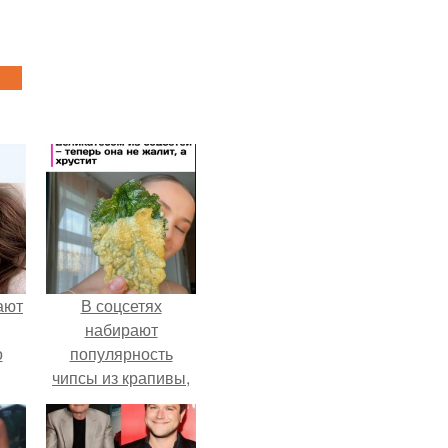
ают
В соцсетях
набирают
о
популярность
чипсы из крапивы,
которые
пользователи в