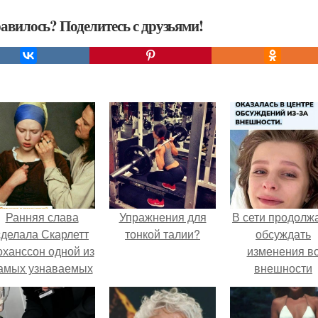
авилось? Поделитесь с друзьями!
Ранняя слава
Упражнения для
В сети продолж
сделала Скарлетт
тонкой талии?
обсуждать
оханссон одной из
изменения в
амых узнаваемых
внешности
актрис голливуда,
актрисы.
но за глянцевым