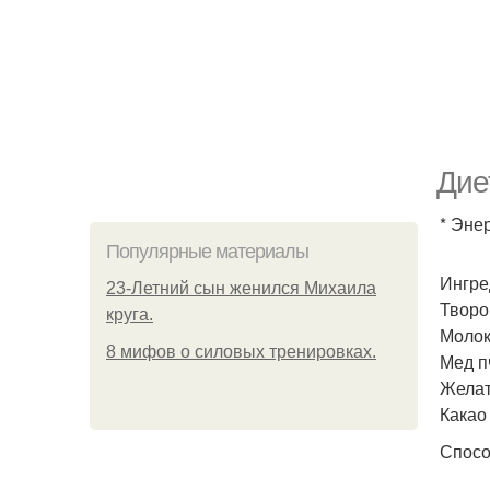
Дие
* Энер
Популярные материалы
Ингре
23-Летний сын женился Михаила
Творо
круга.
Молок
8 мифов о силовых тренировках.
Мед пч
Желат
Какао 
Спосо