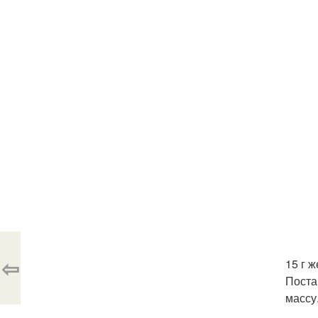
⇦
15 г 
Поста
массу