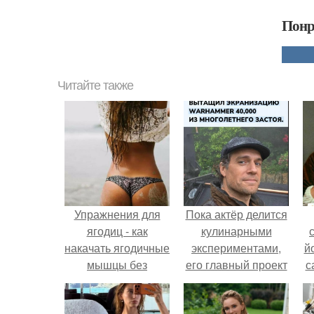
Понр
Читайте также
Упражнения для
Пока актёр делится
ягодиц - как
кулинарными
накачать ягодичные
экспериментами,
й
мышцы без
его главный проект
с
тренажёров?
сделал серьёзный
шаг вперёд.