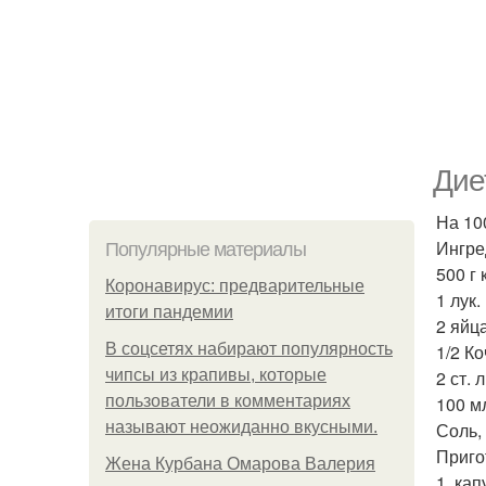
Дие
На 100
Ингре
Популярные материалы
500 г
Коронавирус: предварительные
1 лук.
итоги пандемии
2 яйца
В соцсетях набирают популярность
1/2 К
чипсы из крапивы, которые
2 ст. 
пользователи в комментариях
100 м
называют неожиданно вкусными.
Соль,
Приго
Жена Курбана Омарова Валерия
1. ка