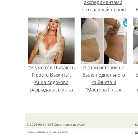
экспериментами,
его главный проект
сделал серьёзный
шаг вперёд.
"Я уже год Пытаюсь
В этой истории не
Просто Выжить":
было подпольного
Анна седокова
кабинета и
разрыдалась из-за
"Мастера После
жесткой травли и
Двухнедельных
у
проклятий в сети.
Курсов".
© 2026 90-60-90 | Спортивные девушки
К
П
Хочешь изменить мир - начни с себя!