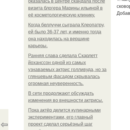
оказалась в центре скандала после
сково
визита блогера Марины ильиной в
Добав
её косметологическую клинику.
Когда беллуччи сыграла Клеопатру,
ей было 36-37 лет, и именно тогда
она находилась на вершине
карьеры.
Ранняя слава сделала Скарлетт
йоханссон одной из самых
узнаваемых актрис голливуда, но за
глянцевым фасадом скрывалась
огромная неуверенность.
В сети продолжают обсуждать
изменения во внешности актрисы.
Пока актёр делится кулинарными
экспериментами, его главный
⇦
проект сделал серьёзный шаг