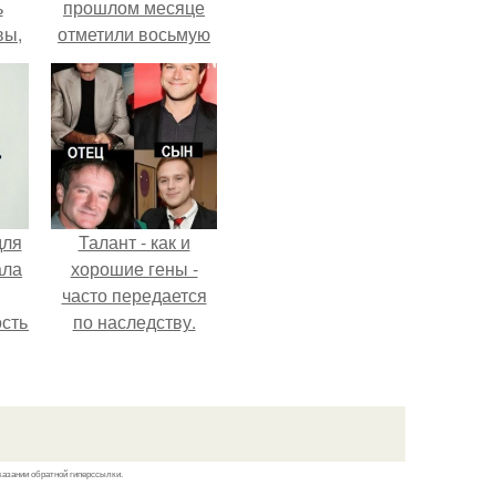
ь
прошлом месяце
вы,
отметили восьмую
годовщину
 в
помолвки, показали
х
новые фото с
совместного
отдыха.
для
Талант - как и
ала
хорошие гены -
часто передается
остью
по наследству.
рым
сь
ы.
казании обратной гиперссылки.