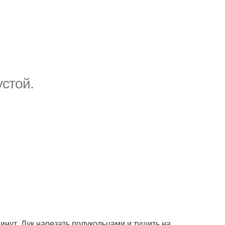
устой.
минут. Лук нарезать полукольцами и тушить на