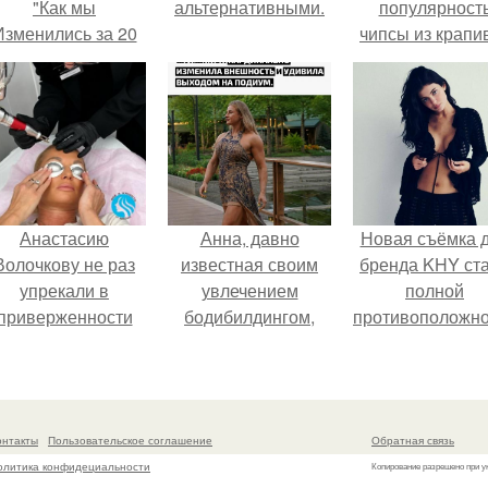
"Как мы
альтернативными.
популярност
Изменились за 20
чипсы из крапи
лет".
которые
пользователи
комментария
называют
неожиданно
вкусными.
Анастасию
Анна, давно
Новая съёмка 
Волочкову не раз
известная своим
бренда KHY ст
упрекали в
увлечением
полной
приверженности
бодибилдингом,
противоположн
старевшим бьюти -
впервые
образу, с кото
процедурам.
попробовала себя
кайли
в роли модели.
ассоциировала
последние год
онтакты
Пользовательское соглашение
Обратная связь
олитика конфидециальности
Копирование разрешено при у