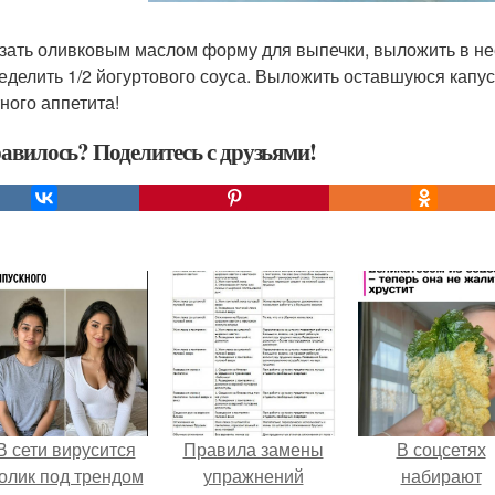
азать оливковым маслом форму для выпечки, выложить в н
еделить 1/2 йогуртового соуса. Выложить оставшуюся капус
ного аппетита!
авилось? Поделитесь с друзьями!
В сети вирусится
Правила замены
В соцсетях
олик под трендом
упражнений
набирают