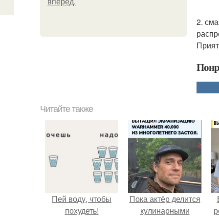
вперёд.
2. см
распр
Прият
Понр
Читайте также
Пей воду, чтобы
Пока актёр делится
похудеть!
кулинарными
р