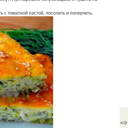
ь с томатной пастой, посолить и поперчить.
⇨