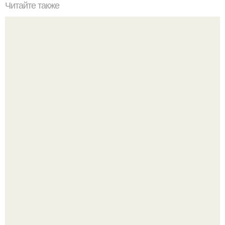
Читайте также
Убираем живот и мы выпрямляем спину.
В сети продолжают обсуждать изменения во внешности
актрисы.