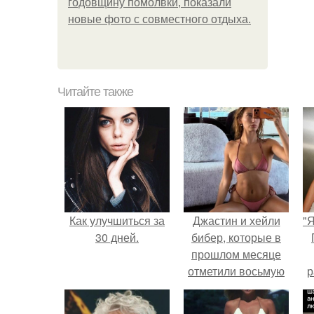
годовщину помолвки, показали
новые фото с совместного отдыха.
Читайте также
Как улучшиться за
Джастин и хейли
"
30 дней.
бибер, которые в
прошлом месяце
отметили восьмую
р
годовщину
помолвки, показали