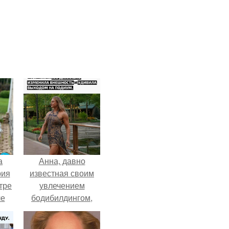
а
Анна, давно
рия
известная своим
тре
увлечением
ле
бодибилдингом,
а
впервые
й в
попробовала себя