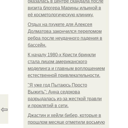
оказалась в центре скандала после
визита блогера Марины ильиной в
её косметологическую клинику.
Отдых на пхукете для Алексея
Долматова закончился переломом
ребра после неудачного падения в
бассейн.
К началу 1980-х Кристи бринкли
стала лицом американского
моделинга и главным воплощением
естественной привлекательности.
"Я уже год Пытаюсь Просто
Выжить": Анна седокова
разрыдалась из-за жесткой травли
⇦
и проклятий в сети.
Джастин и хейли бибер, которые в
прошлом месяце отметили восьмую