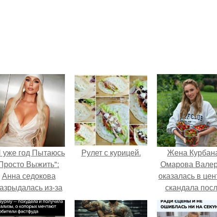
Я уже год Пытаюсь
Рулет с курицей.
Жена Курбан
Просто Выжить":
Омарова Вале
Анна седокова
оказалась в цен
азрыдалась из-за
скандала пос
жесткой травли и
визита блогер
проклятий в сети.
Марины ильино