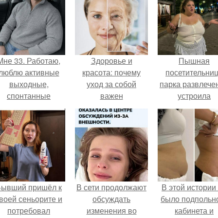
Мне 33. Работаю,
Здоровье и
Пышная
люблю активные
красота: почему
посетительни
выходные,
уход за собой
парка развлече
спонтанные
важен
устроила
оездки и вечера в
обсуждение 
орошей компании.
соцсетях посл
неожиданног
столкновения
правилами
безопасности
Бывший пришёл к
В сети продолжают
В этой истории
воей сеньорите и
обсуждать
было подпольн
потребовал
изменения во
кабинета и