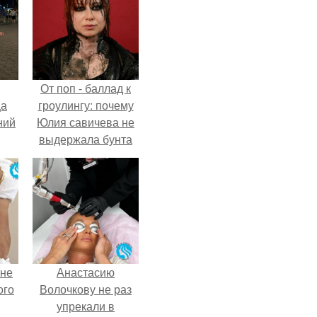
От поп - баллад к
ца
гроулингу: почему
ний
Юлия савичева не
выдержала бунта
в
собственной
е
аудитории.
о
 с
.
 не
Анастасию
ого
Волочкову не раз
упрекали в