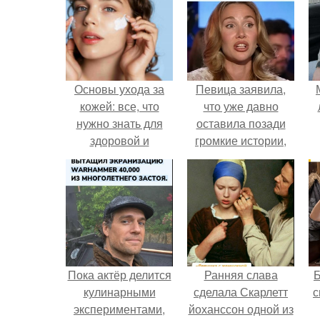
Основы ухода за
Певица заявила,
кожей: все, что
что уже давно
нужно знать для
оставила позади
здоровой и
громкие истории,
красивой кожи
сосредоточилась на
п
творчестве и не
х
дает новых
поводов для
конфликтов.
Пока актёр делится
Ранняя слава
кулинарными
сделала Скарлетт
с
экспериментами,
йоханссон одной из