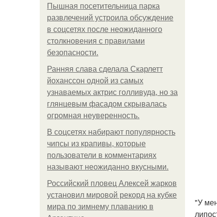
Пышная посетительница парка
развлечений устроила обсуждение
в соцсетях после неожиданного
столкновения с правилами
безопасности.
Ранняя слава сделала Скарлетт
йоханссон одной из самых
узнаваемых актрис голливуда, но за
глянцевым фасадом скрывалась
огромная неуверенность.
В соцсетях набирают популярность
чипсы из крапивы, которые
пользователи в комментариях
называют неожиданно вкусными.
Российский пловец Алексей жарков
установил мировой рекорд на кубке
"У ме
мира по зимнему плаванию в
липос