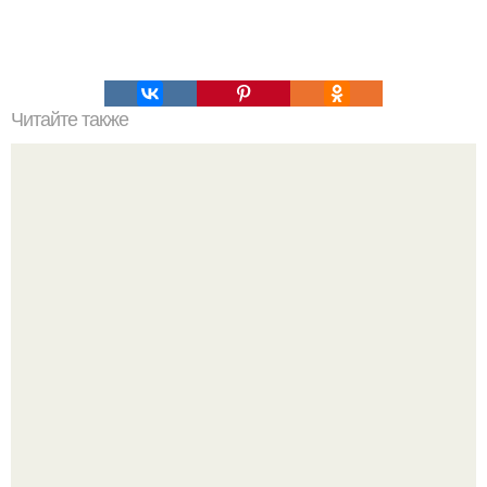
Читайте также
Убрать жир с низа живота: для новичков.