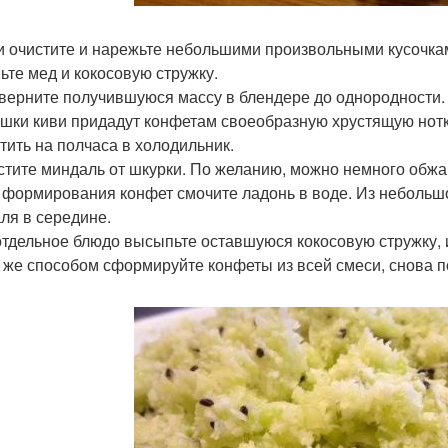
ви очистите и нарежьте небольшими произвольными кусочкам
ьте мед и кокосовую стружку.
оверните получившуюся массу в блендере до однородности.
шки киви придадут конфетам своеобразную хрустящую нотк
тить на полчаса в холодильник.
истите миндаль от шкурки. По желанию, можно немного обжар
я формирования конфет смочите ладонь в воде. Из небольш
ля в середине.
 отдельное блюдо высыпьте оставшуюся кокосовую стружку, 
 же способом сформируйте конфеты из всей смеси, снова по