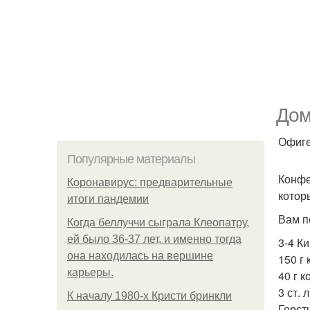
Дом
Офиге
Популярные материалы
Конфе
Коронавирус: предварительные
котор
итоги пандемии
Вам п
Когда беллуччи сыграла Клеопатру,
ей было 36-37 лет, и именно тогда
3-4 Ки
она находилась на вершине
150 г
карьеры.
40 г 
3 ст. 
К началу 1980-х Кристи бринкли
Горст