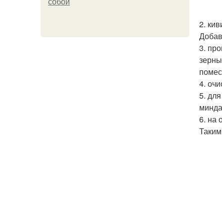
собой
2. ки
Добав
3. пр
зерны
помес
4. оч
5. дл
минда
6. на
Таким