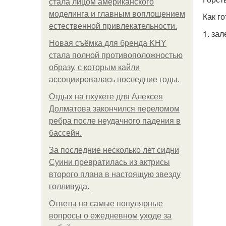
стала лицом американского
моделинга и главным воплощением
Как го
естественной привлекательности.
1. за
Новая съёмка для бренда KHY
стала полной противоположностью
образу, с которым кайли
ассоциировалась последние годы.
Отдых на пхукете для Алексея
Долматова закончился переломом
ребра после неудачного падения в
бассейн.
За последние несколько лет сидни
Суини превратилась из актрисы
второго плана в настоящую звезду
голливуда.
Ответы на самые популярные
вопросы о ежедневном уходе за