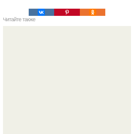
Читайте также
Десерт. На 100 г 127. 64.
Пока актёр делится кулинарными экспериментами, его