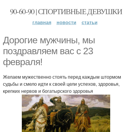
90-60-90 | СПОРТИВНЫЕ ДЕВУШКИ
главная
новости
статьи
Дорогие мужчины, мы
поздравляем вас с 23
февраля!
Желаем мужественно стоять перед каждым штормом
судьбы и смело идти к своей цели успехов, здоровья,
крепких нервов и богатырского здоровья