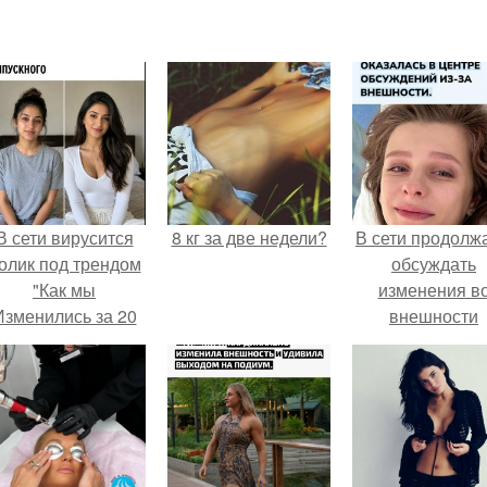
В сети вирусится
8 кг за две недели?
В сети продолж
олик под трендом
обсуждать
"Как мы
изменения в
Изменились за 20
внешности
лет".
актрисы.