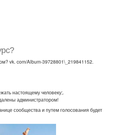
урс?
ом? vk. com/Album-39728801\_219841152.
ежать настоящему человеку;.
удалены администратором!
ранице сообщества и путем голосования будет