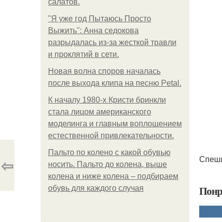
салатов.
"Я уже год Пытаюсь Просто
Выжить": Анна седокова
разрыдалась из-за жесткой травли
и проклятий в сети.
Новая волна споров началась
после выхода клипа на песню Petal.
К началу 1980-х Кристи бринкли
стала лицом американского
моделинга и главным воплощением
естественной привлекательности.
Пальто по колено с какой обувью
Спеши
⇦
носить. Пальто до колена, выше
колена и ниже колена – подбираем
Понр
обувь для каждого случая