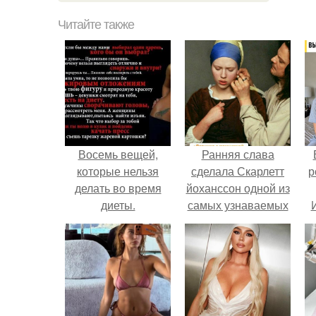
Читайте также
Восемь вещей,
Ранняя слава
которые нельзя
сделала Скарлетт
р
делать во время
йоханссон одной из
диеты.
самых узнаваемых
актрис голливуда,
но за глянцевым
фасадом
скрывалась
огромная
неуверенность.