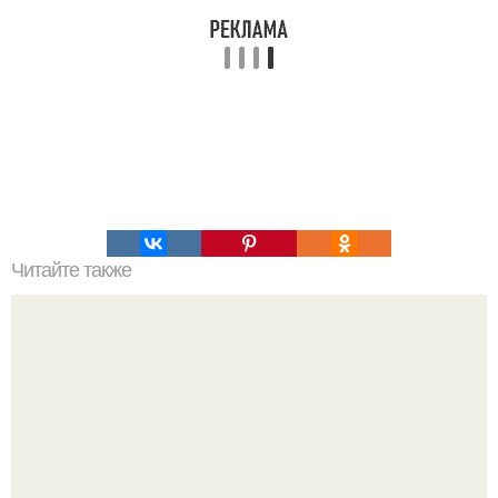
Читайте также
Эликсир жизни - поднимет на ноги даже самого тяжелого