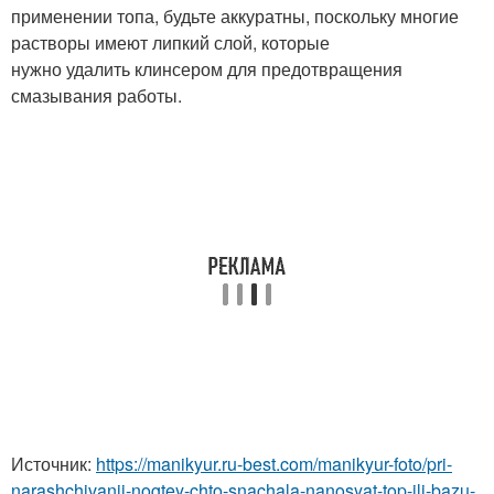
применении топа, будьте аккуратны, поскольку многие
растворы имеют липкий слой, которые
нужно удалить клинсером для предотвращения
смазывания работы.
Источник:
https://manikyur.ru-best.com/manikyur-foto/pri-
narashchivanii-nogtey-chto-snachala-nanosyat-top-ili-bazu-