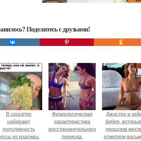
авилось? Поделитесь с друзьями!
В соцсетях
Физиологическая
Джастин и хей
набирают
характеристика
бибер, которые
популярность
восстановительного
прошлом меся
ипсы из крапивы,
периода.
отметили вось