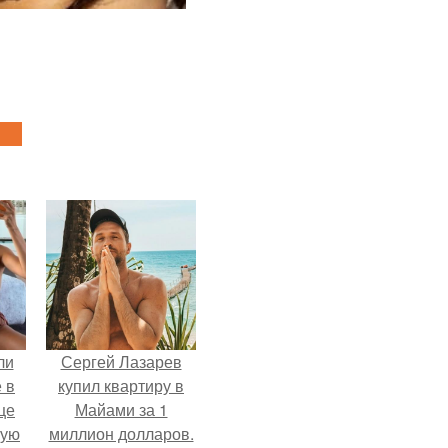
ли
Сергей Лазарев
 в
купил квартиру в
це
Майами за 1
мую
миллион долларов.