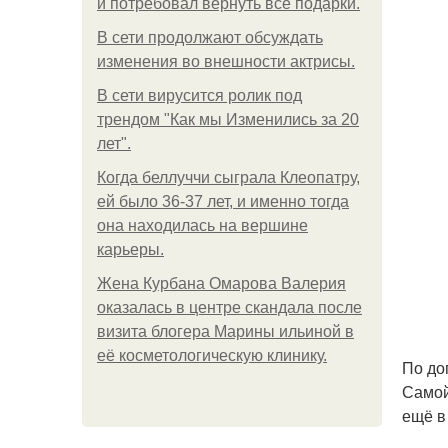
и потребовал вернуть все подарки.
В сети продолжают обсуждать
изменения во внешности актрисы.
В сети вирусится ролик под
трендом "Как мы Изменились за 20
лет".
Когда беллуччи сыграла Клеопатру,
ей было 36-37 лет, и именно тогда
она находилась на вершине
карьеры.
Жена Курбана Омарова Валерия
оказалась в центре скандала после
визита блогера Марины ильиной в
её косметологическую клинику.
По до
Самой
ещё в