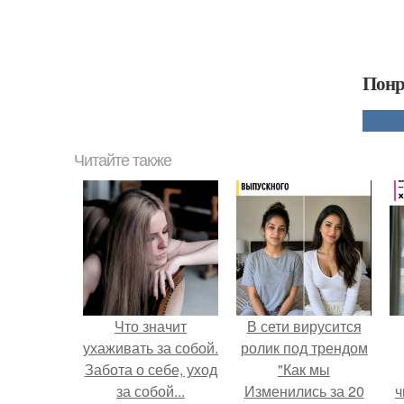
Понр
Читайте также
Что значит
В сети вирусится
ухаживать за собой.
ролик под трендом
Забота о себе, уход
"Как мы
за собой...
Изменились за 20
ч