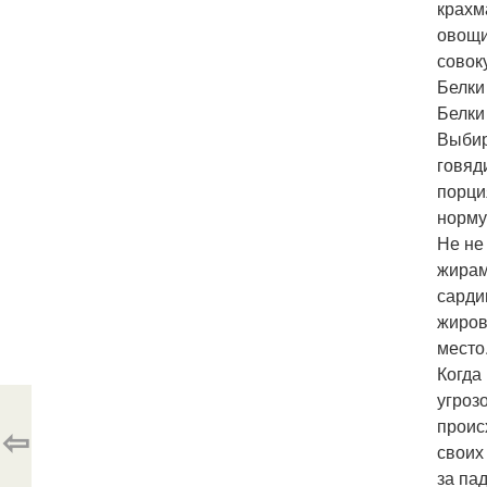
крахм
овощи
совок
Белки
Белки
Выбир
говяд
порци
норму
Не не
жирам
сарди
жиров
место
Когда
угроз
проис
⇦
своих
за па