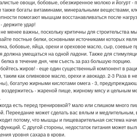
алистые овощи, бобовые, обезжиренное молоко и йогурт - 
 также богаты витаминами, минеральными веществами, кле
упности помогают мышцам восстанавливаться после нагруз
 - держите удар!
 не менее важны, поскольку критичны для строительства м
айте постные белки, основными источниками которых являют
ина, бобовые, яйца, орехи и ореховое масло, сыр, соевые п
я должна умещаться на одной ладони. Также для стимуляц
 белка в течение дня, чем съесть за раз большую порцию.
 бойтесь жиров! - еще один существенный компонент в рац
, таким как оливковое масло, орехи и авокадо. 2-3 Раза в 
ны), богатую жирными кислотами омега - 3, предупреждающ
 воздержитесь - жареной пище, жирному мясу и цельным м
.
 когда есть перед тренировкой? мало или слишком много пи
ой. Переедание может сделать вас вялым и медлительным, 
ходит потому, что мышцы и пищеварительная система начи
 функций. С другой стороны, недостаток питания может выли
дения уровня сахара в крови.