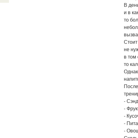
В ден
и в к
то бо
небол
вызва
Стоит
не ну
в том
то ка
Однак
напит
После
трени
- Сэн
- Фрук
- Кусо
- Пита
- Ово
Сколь