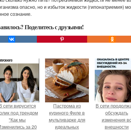
рганизма опасно, но и избыток жидкости (гипонатриемия) мо
нное сознание.
авилось? Поделитесь с друзьями!
В сети вирусится
Пастрома из
В сети продолж
олик под трендом
куриного Филе в
обсуждать
"Как мы
мультиварке для
изменения в
Изменились за 20
идеальных
внешности