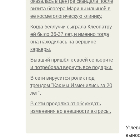
оказалась в центре скандала после
визита блогера Марины ильиной в
её косметологическую клинику.
Когда беллуччи сыграла Клеопатру,
ей было 36-37 лет, и именно тогда
она находилась на вершине
карьеры.
Бывший пришёл к своей сеньорите
и потребовал вернуть все подарки.
В сети вирусится ролик под
трендом "Как мы Изменились за 20
лет".
В сети продолжают обсуждать
изменения во внешности актрисы.
Углев
вынос