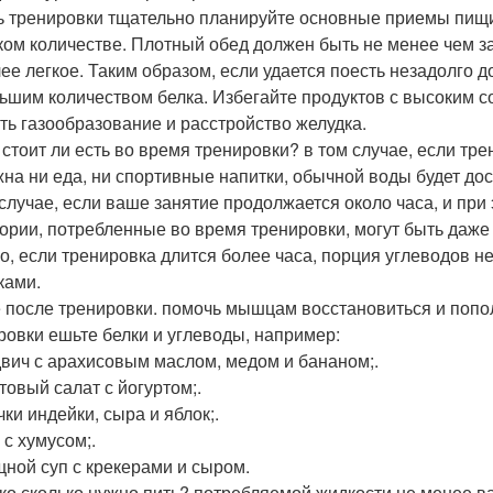
ь тренировки тщательно планируйте основные приемы пищи и
аком количестве. Плотный обед должен быть не менее чем за 
лее легкое. Таким образом, если удается поесть незадолго до
ьшим количеством белка. Избегайте продуктов с высоким со
ть газообразование и расстройство желудка.
 стоит ли есть во время тренировки? в том случае, если тр
жна ни еда, ни спортивные напитки, обычной воды будет до
 случае, если ваше занятие продолжается около часа, и при 
лории, потребленные во время тренировки, могут быть даж
о, если тренировка длится более часа, порция углеводов н
ками.
 после тренировки. помочь мышцам восстановиться и пополн
ровки ешьте белки и углеводы, например:
двич с арахисовым маслом, медом и бананом;.
товый салат с йогуртом;.
чки индейки, сыра и яблок;.
 с хумусом;.
щной суп с крекерами и сыром.
ко сколько нужно пить? потребляемой жидкости не менее в