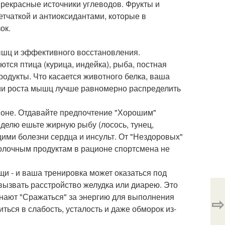
прекрасные источники углеводов. Фрукты и
тчаткой и антиоксидантами, которые в
ок.
ышц и эффективного восстановления.
ся птица (курица, индейка), рыба, постная
родукты. Что касается животного белка, ваша
ии роста мышц лучше равномерно распределить
ионе. Отдавайте предпочтение "Хорошим"
неделю ешьте жирную рыбу (лосось, тунец,
ими болезни сердца и инсульт. От "Нездоровых"
олочным продуктам в рационе спортсмена не
щи - и ваша тренировка может оказаться под
вызвать расстройство желудка или диарею. Это
нают "Сражаться" за энергию для выполнения
⇨
ться в слабость, усталость и даже обморок из-