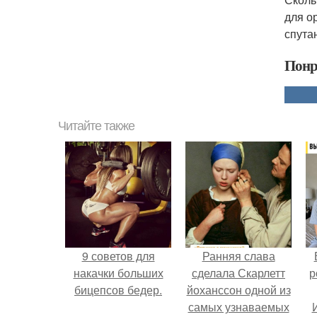
для о
спута
Понр
Читайте также
9 советов для
Ранняя слава
накачки больших
сделала Скарлетт
р
бицепсов бедер.
йоханссон одной из
самых узнаваемых