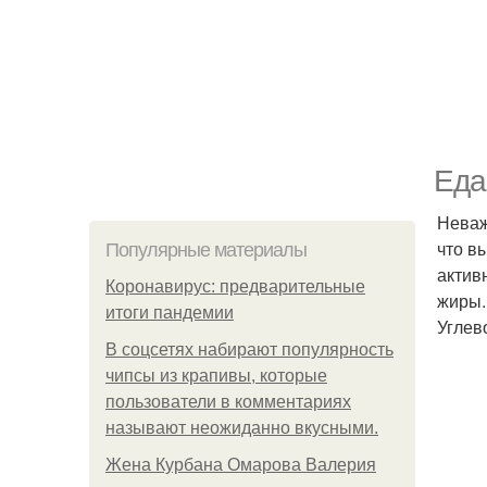
Еда
Неваж
что в
Популярные материалы
актив
Коронавирус: предварительные
жиры.
итоги пандемии
Углев
В соцсетях набирают популярность
чипсы из крапивы, которые
пользователи в комментариях
называют неожиданно вкусными.
Жена Курбана Омарова Валерия