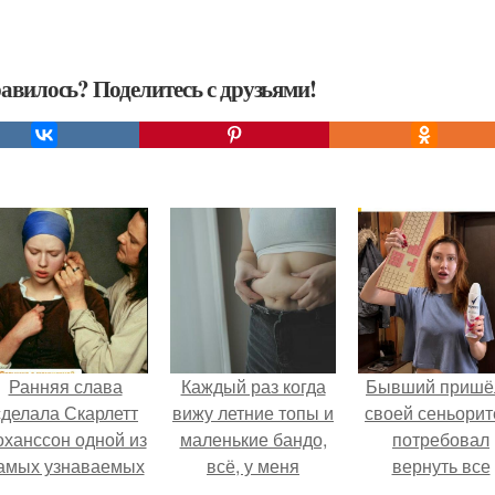
авилось? Поделитесь с друзьями!
Ранняя слава
Каждый раз когда
Бывший пришё
сделала Скарлетт
вижу летние топы и
своей сеньорит
оханссон одной из
маленькие бандо,
потребовал
амых узнаваемых
всё, у меня
вернуть все
актрис голливуда,
начинается
подарки.