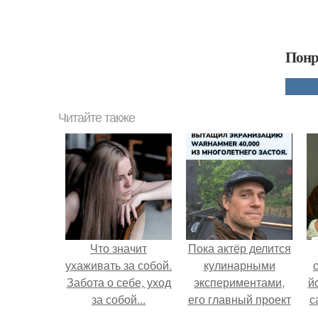
Понр
Читайте также
Что значит
Пока актёр делится
ухаживать за собой.
кулинарными
Забота о себе, уход
экспериментами,
й
за собой...
его главный проект
с
сделал серьёзный