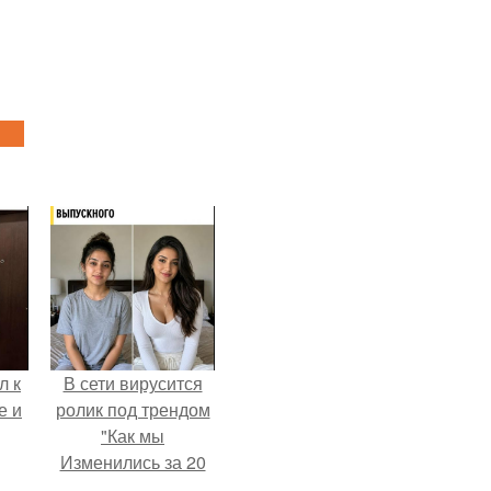
л к
В сети вирусится
е и
ролик под трендом
"Как мы
Изменились за 20
лет".