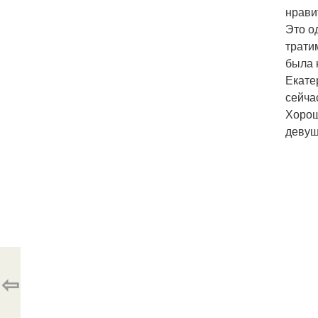
нрави
Это о
трати
была к
Екате
сейча
Хорош
девуш
⇦