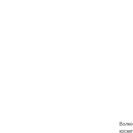
Волко
косме