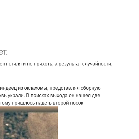
т.
нт стиля и не прихоть, а результат случайности,
, индеец из оклахомы, представлял сборную
вь украли. В поисках выхода он нашел две
этому пришлось надеть второй носок