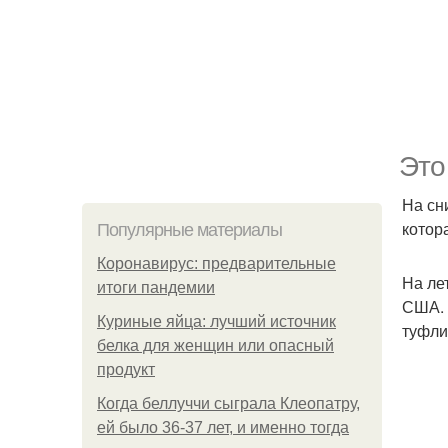
Это
На сн
котор
Популярные материалы
Коронавирус: предварительные
На ле
итоги пандемии
США. 
Куриные яйца: лучший источник
туфли
белка для женщин или опасный
продукт
Когда беллуччи сыграла Клеопатру,
ей было 36-37 лет, и именно тогда