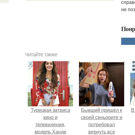
справ
не по
Понр
Читайте также
Турецкая актриса
Бывший пришёл к
В
кино и
своей сеньорите и
телевидения,
потребовал
модель Ханде
вернуть все