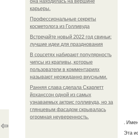
она находилась на вершине
карьеры.
Профессиональные секреты
косметолога из Голливуда
Встречайте новый 2022 год свиньи:
лучшие идеи для празднования
В соцсетях набирают популярность
чипсы из крапивы, которые
пользователи в комментариях
называют неожиданно вкусными.
Ранняя слава сделала Скарлетт
йоханссон одной из самых
узнаваемых актрис голливуда, но за
глянцевым фасадом скрывалась
огромная неуверенность.
⇦
. Име
Эта и