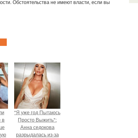
ости. Обстоятельства не имеют власти, если вы
ли
"Я уже год Пытаюсь
 в
Просто Выжить":
це
Анна седокова
мую
разрыдалась из-за