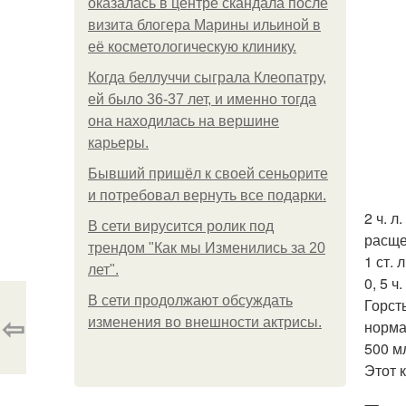
оказалась в центре скандала после
визита блогера Марины ильиной в
её косметологическую клинику.
Когда беллуччи сыграла Клеопатру,
ей было 36-37 лет, и именно тогда
она находилась на вершине
карьеры.
Бывший пришёл к своей сеньорите
и потребовал вернуть все подарки.
2 ч. 
В сети вирусится ролик под
расще
трендом "Как мы Изменились за 20
1 ст.
лет".
0, 5 
В сети продолжают обсуждать
Горст
⇦
изменения во внешности актрисы.
норма
500 м
Этот 