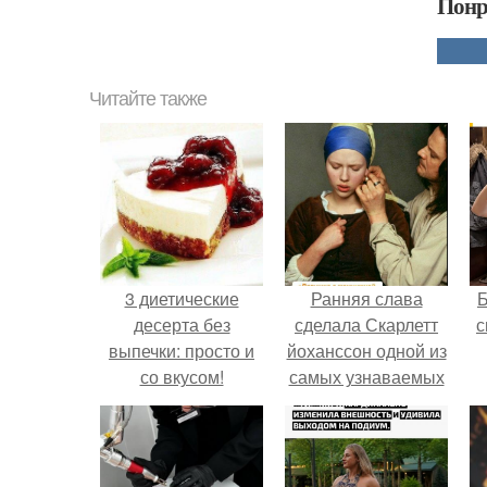
Понр
Читайте также
3 диетические
Ранняя слава
десерта без
сделала Скарлетт
с
выпечки: просто и
йоханссон одной из
со вкусом!
самых узнаваемых
актрис голливуда,
но за глянцевым
фасадом
скрывалась