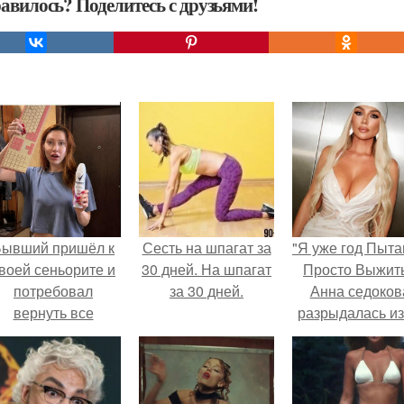
авилось? Поделитесь с друзьями!
Бывший пришёл к
Сесть на шпагат за
"Я уже год Пыт
воей сеньорите и
30 дней. На шпагат
Просто Выжить
потребовал
за 30 дней.
Анна седоков
вернуть все
разрыдалась из
подарки.
жесткой травли
проклятий в се