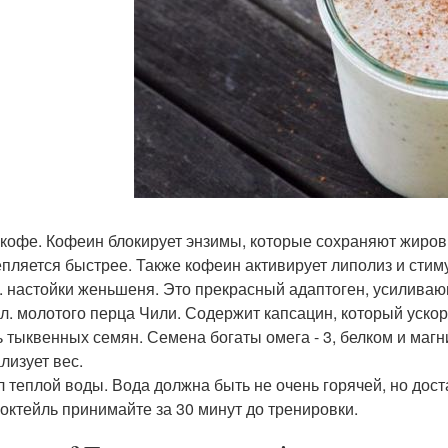
л. кофе. Кофеин блокирует энзимы, которые сохраняют жиров
пляется быстрее. Также кофеин активирует липолиз и стим
 л. настойки женьшеня. Это прекрасный адаптоген, усилива
ч. л. молотого перца Чили. Содержит капсацин, который уско
ь тыквенных семян. Семена богаты омега - 3, белком и магн
лизует вес.
л теплой воды. Вода должна быть не очень горячей, но дост
коктейль принимайте за 30 минут до тренировки.