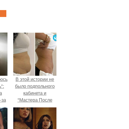
аюсь
В этой истории не
":
было подпольного
а
кабинета и
-за
"Мастера После
 и
Двухнедельных
ти.
Курсов".