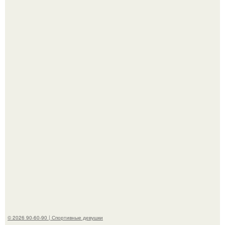
В этой истории не было подпольного кабинета и
"Мастера После Двухнедельных Курсов".
Анна, давно известная своим увлечением
бодибилдингом, впервые попробовала себя в роли
модели.
© 2026 90-60-90 | Спортивные девушки