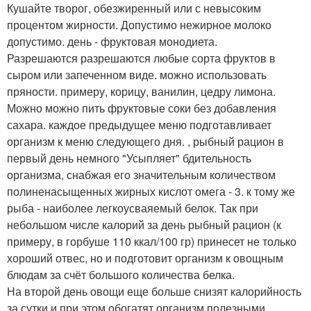
Кушайте творог, обезжиренный или с невысоким
процентом жирности. Допустимо нежирное молоко
допустимо. день - фруктовая монодиета.
Разрешаются разрешаются любые сорта фруктов в
сыром или запеченном виде. можно использовать
пряности. примеру, корицу, ванилин, цедру лимона.
Можно можно пить фруктовые соки без добавления
сахара. каждое предыдущее меню подготавливает
организм к меню следующего дня. , рыбный рацион в
первый день немного "Усыпляет" бдительность
организма, снабжая его значительным количеством
полиненасыщенных жирных кислот омега - 3. к тому же
рыба - наиболее легкоусваяемый белок. Так при
небольшом числе калорий за день рыбный рацион (к
примеру, в горбуше 110 ккал/100 гр) принесет не только
хороший отвес, но и подготовит организм к овощным
блюдам за счёт большого количества белка.
На второй день овощи еще больше снизят калорийность
за сутки и при этом обогатят организм полезными