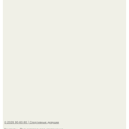
Отдых на пхукете для Алексея Долматова закончился
переломом ребра после неудачного падения в бассейн.
Я всегда подозревал, что женская грудь полезна не
только для красоты, а теперь нейробиологи вроде как
нашли этому научное объяснение.
© 2026 90-60-90 | Спортивные девушки