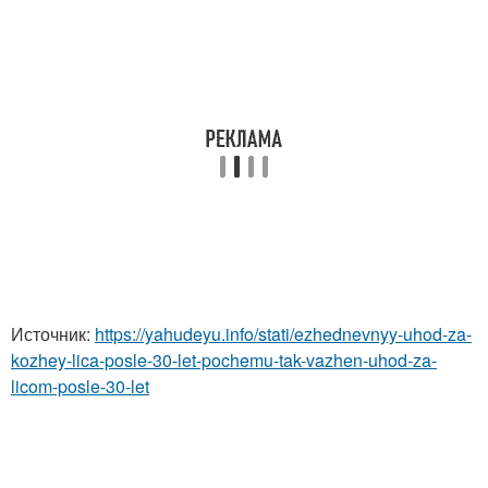
Источник:
https://yahudeyu.info/stati/ezhednevnyy-uhod-za-
kozhey-lica-posle-30-let-pochemu-tak-vazhen-uhod-za-
licom-posle-30-let