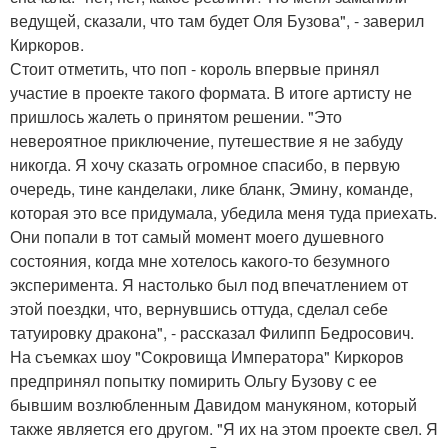
ведущей, сказали, что там будет Оля Бузова", - заверил
Киркоров.
Стоит отметить, что поп - король впервые принял
участие в проекте такого формата. В итоге артисту не
пришлось жалеть о принятом решении. "Это
невероятное приключение, путешествие я не забуду
никогда. Я хочу сказать огромное спасибо, в первую
очередь, тине канделаки, лике бланк, Эмину, команде,
которая это все придумала, убедила меня туда приехать.
Они попали в тот самый момент моего душевного
состояния, когда мне хотелось какого-то безумного
эксперимента. Я настолько был под впечатлением от
этой поездки, что, вернувшись оттуда, сделал себе
татуировку дракона", - рассказал Филипп Бедросович.
На съемках шоу "Сокровища Императора" Киркоров
предпринял попытку помирить Ольгу Бузову с ее
бывшим возлюбленным Давидом манукяном, который
также является его другом. "Я их на этом проекте свел. Я