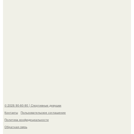
Артист джиган свои мускулы показал.
Кевин спейси заявил, что многолетние судебные
разбирательства практически уничтожили его состояние.
© 2026 90-60-90 | Спортивные девушки
Контакты
Пользовательское соглашение
Политика конфидециальности
Обратная связь