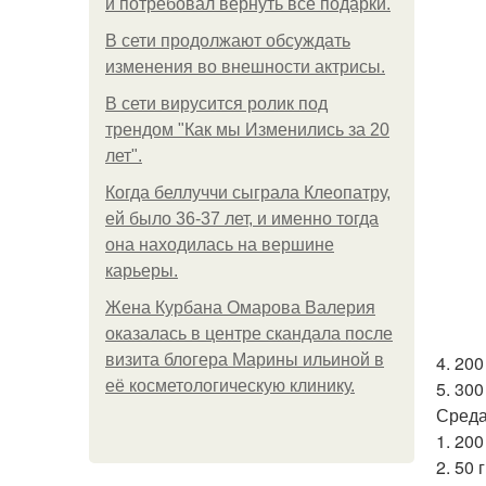
и потребовал вернуть все подарки.
В сети продолжают обсуждать
изменения во внешности актрисы.
В сети вирусится ролик под
трендом "Как мы Изменились за 20
лет".
Когда беллуччи сыграла Клеопатру,
ей было 36-37 лет, и именно тогда
она находилась на вершине
карьеры.
Жена Курбана Омарова Валерия
оказалась в центре скандала после
визита блогера Марины ильиной в
4. 20
её косметологическую клинику.
5. 300
Среда
1. 20
2. 50 