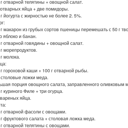
0 г отварной телятины + овощной салат.
и отварных яйца + две помидоры.
 г йогурта с жирностью не более 2. 5%.
рг:
0 г макарон из грубых сортов пшеницы перемешать с 50 г тво
о яблоко и банан.
0 г отварной говядины + овощной салат.
 г морепродуктов.
 г молока.
ца:
0 г гороховой каши + 100 г отварной рыбы.
е столовые ложки меда.
льшая порция овощного салата, заправленного оливковым 
 г куриного Филе + три огурца.
и вареных яйца.
та:
0 г отварной фасоли с овощами.
0 г фруктового салата + столовая ложка меда.
0 г отварной телятины с овощами.