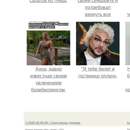
салатов из тунца.
своей сеньорите и
потребовал
вернуть все
ч
подарки.
Анна, давно
"Я тебе билет и
Н
известная своим
гостиницу оплачу.
б
увлечением
бодибилдингом,
п
впервые
о
попробовала себя
в роли модели.
© 2026 90-60-90 | Спортивные девушки
К
П
Хочешь изменить мир - начни с себя!