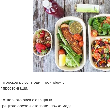
0 г морской рыбы + один грейпфрут.
 г простокваши.
:
0 г отварного риса с овощами.
г грецкого ореха + столовая ложка меда.