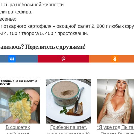
0 г сыра небольшой жирности.
5 литра кефира.
есенье:
0 г отварного картофеля + овощной салат 2. 200 г любых фр
 4. 150 г творога 5. 400 г простокваши.
авилось? Поделитесь с друзьями!
В соцсетях
Грибной паштет,
"Я уже год Пыт