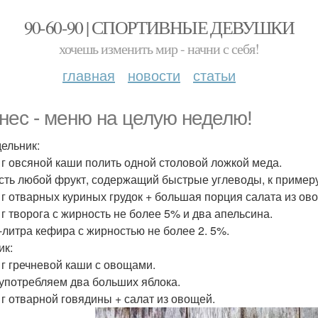
90-60-90 | СПОРТИВНЫЕ ДЕВУШКИ
хочешь изменить мир - начни с себя!
главная
новости
статьи
нес - меню на целую неделю!
ельник:
0 г овсяной каши полить одной столовой ложкой меда.
есть любой фрукт, содержащий быстрые углеводы, к примеру
0 г отварных куриных грудок + большая порция салата из ов
0 г творога с жирность не более 5% и два апельсина.
л-литра кефира с жирностью не более 2. 5%.
ик:
0 г гречневой каши с овощами.
 употребляем два больших яблока.
0 г отварной говядины + салат из овощей.