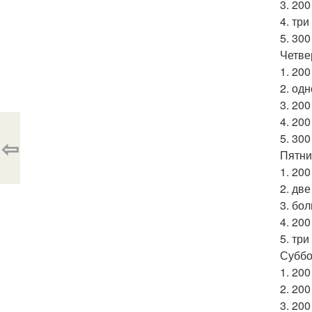
3. 20
4. тр
5. 300
Четве
1. 20
2. одн
3. 20
4. 200
5. 300
⇦
Пятни
1. 20
2. дв
3. бо
4. 200
5. тр
Суббо
1. 20
2. 20
3. 20