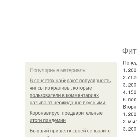
Фит
Понед
1. 20
Популярные материалы
2. съ
В соцсетях набирают популярность
3. 20
чипсы из крапивы, которые
4. 15
пользователи в комментариях
5. по
называют неожиданно вкусными.
Вторн
Коронавирус: предварительные
1. 20
итоги пандемии
2. мы
3. 20
Бывший пришёл к своей сеньорите