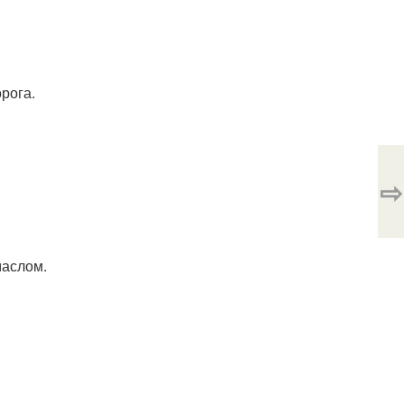
рога.
⇨
маслом.