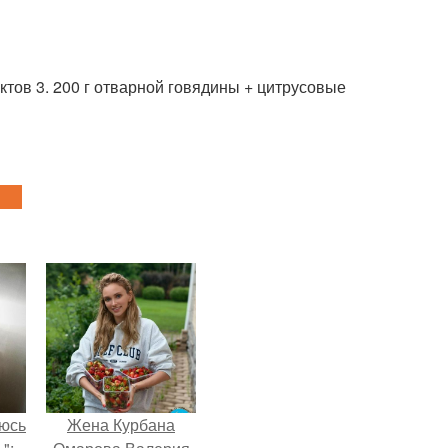
уктов 3. 200 г отварной говядины + цитрусовые
аюсь
Жена Курбана