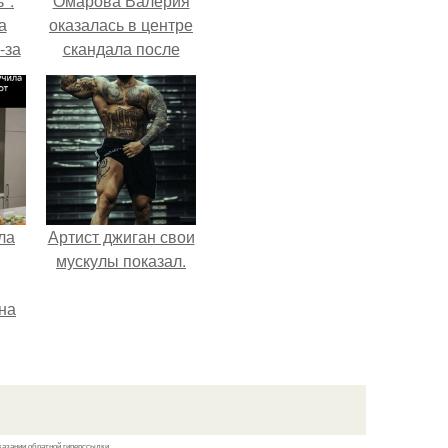
":
Омарова Валерия
а
оказалась в центре
-за
скандала после
 и
визита блогера
ти.
Марины ильиной в
её
косметологическую
клинику.
ла
Артист джиган свои
мускулы показал.
на
0
ь
й.
казании обратной гиперссылки.