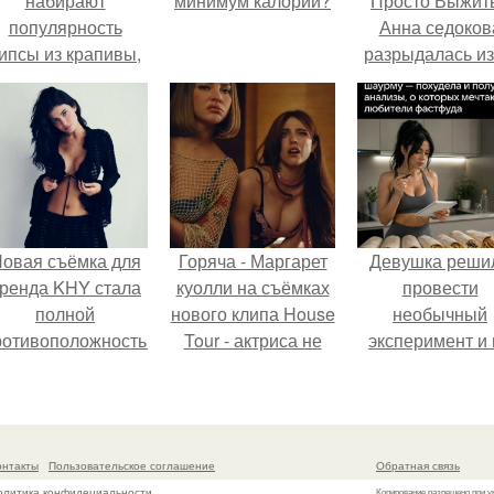
набирают
минимум калорий?
Просто Выжить
популярность
Анна седоков
ипсы из крапивы,
разрыдалась из
которые
жесткой травли
пользователи в
проклятий в се
комментариях
называют
неожиданно
вкусными.
овая съёмка для
Горяча - Маргарет
Девушка реши
ренда KHY стала
куолли на съёмках
провести
полной
нового клипа House
необычный
ротивоположностью
Tour - актриса не
эксперимент и 
бразу, с которым
только появилась в
протяжении 3
кайли
кадре, но и
дней питалас
ассоциировалась
выступила в роли
одной шаурмо
последние годы.
сорежиссёра
онтакты
Пользовательское соглашение
Обратная связь
проекта.
олитика конфидециальности
Копирование разрешено при у