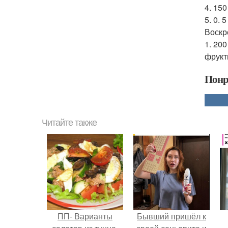
4. 15
5. 0. 
Воскр
1. 20
фрукты
Понр
Читайте также
ПП- Варианты
Бывший пришёл к