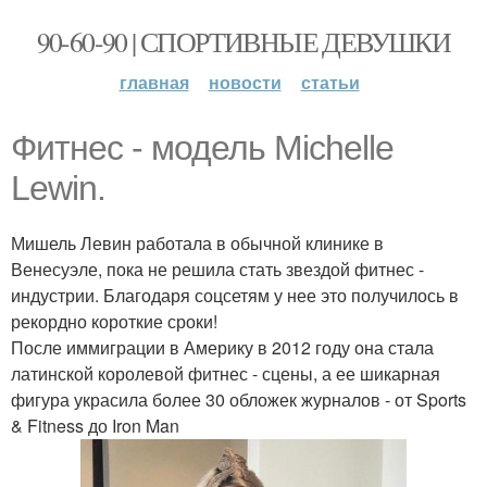
90-60-90 | СПОРТИВНЫЕ ДЕВУШКИ
главная
новости
статьи
Фитнес - модель Michelle
Lewin.
Мишель Левин работала в обычной клинике в
Венесуэле, пока не решила стать звездой фитнес -
индустрии. Благодаря соцсетям у нее это получилось в
рекордно короткие сроки!
После иммиграции в Америку в 2012 году она стала
латинской королевой фитнес - сцены, а ее шикарная
фигура украсила более 30 обложек журналов - от Sports
& Fitness до Iron Man