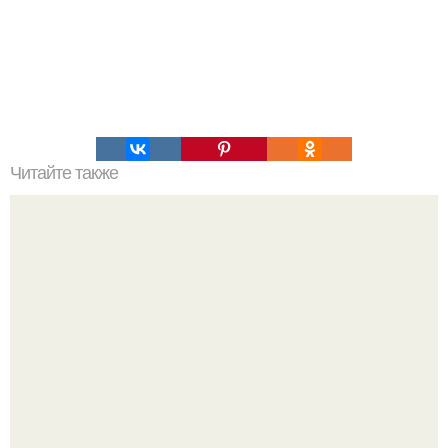
Читайте также
Как растянуть платье стрейч в ширину. Способы,
которые помогут растянуть одежду