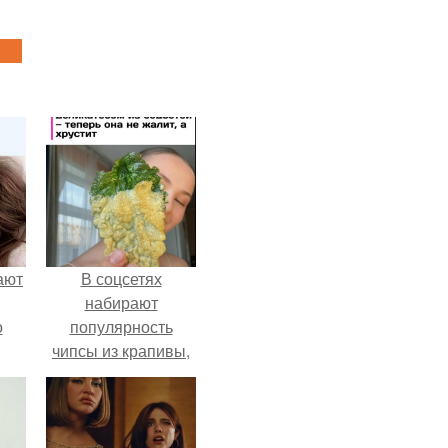
ают
В соцсетях
набирают
о
популярность
чипсы из крапивы,
которые
пользователи в
комментариях
называют