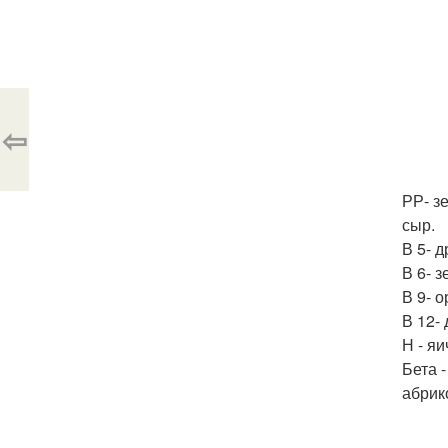
⇦
РР- з
сыр.
В 5- 
В 6- 
В 9- 
В 12- 
Н - яи
Бета 
абрик