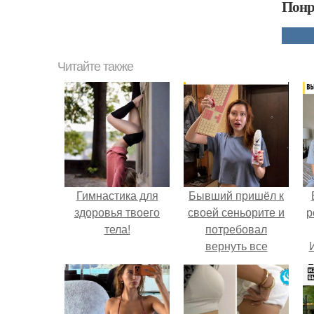
Понр
Читайте также
Гимнастика для
Бывший пришёл к
здоровья твоего
своей сеньорите и
р
тела!
потребовал
вернуть все
подарки.