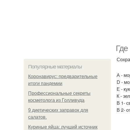
Где
Сохра
Популярные материалы
А - м
Коронавирус: предварительные
D - м
итоги пандемии
Е - к
Профессиональные секреты
К - з
косметолога из Голливуда
В 1- с
В 2- 
9 диетических заправок для
салатов.
Куриные яйца: лучший источник