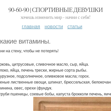
90-60-90 | СПОРТИВНЫЕ ДЕВУШКИ
хочешь изменить мир - начни с себя!
главная
новости
статьи
 какие витамины.
ни на стену, чтобы не потерять!
орковь, цитрусовые, сливочное масло, сыр, яйца.
олоко, яйца, печень трески, жирные сорта рыбы.
укурузное, подсолнечное, оливковое масла; горох.
еленые лиственные овощи, шпинат, брюссельская, белокочанн
винина, овес, орехи (фундук.
отруби пшеницы, соевые бобы, капуста брокколи печень, яич