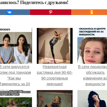
авилось? Поделитесь с друзьями!
В сети вирусится
Невероятная
В сети продолж
олик под трендом
растяжка дня 90-60-
обсуждать
"Как мы
90 спортивные
изменения в
Изменились за 20
девушки!
внешности
лет".
актрисы.