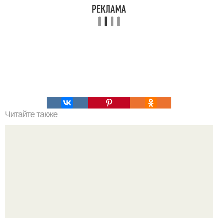
Читайте также
Пп рецепты из кабачка. ПП- Ужин: лазанья из кабачков.