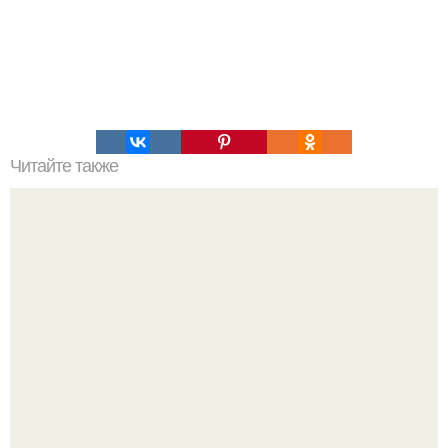
Читайте также
6 белковых салатиков для правильного ужина.