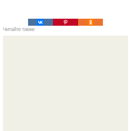
Читайте также
Комплекс упражнений для разминки и рекомендации по
похудению. Рекомендации для эффективности утренней
физической нагрузки