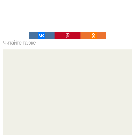
Читайте также
Что значит ухаживать за собой. Забота о себе, уход за
собой...